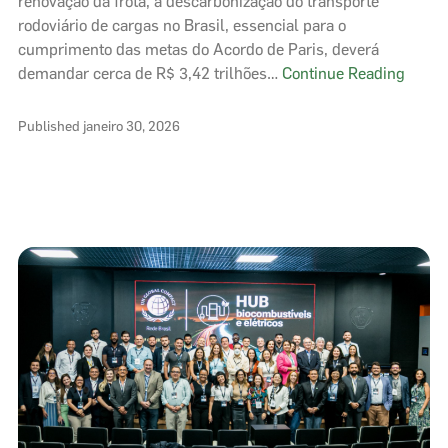
renovação da frota, a descarbonização do transporte
rodoviário de cargas no Brasil, essencial para o
cumprimento das metas do Acordo de Paris, deverá
Brasil
demandar cerca de R$ 3,42 trilhões…
Continue Reading
precis
invest
Published
janeiro 30, 2026
mais
de
R$
3
trilhõ
para
zerar
emiss
no
transp
rodovi
de
carga