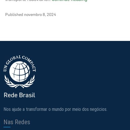
Global
Rede
Published
novembro 8, 2024
Brasil
e
Scania
lançam
iniciativa
para
impulsionar
a
descarbonização
do
transporte
rodoviário
Nos ajude a transformar o mundo por meio dos negócios.
Nas Redes